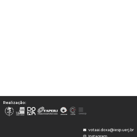
Realização:
votaai.doxa@iesp.uerj.br
Instagram